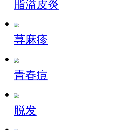
脂溢皮炎
荨麻疹
青春痘
脱发