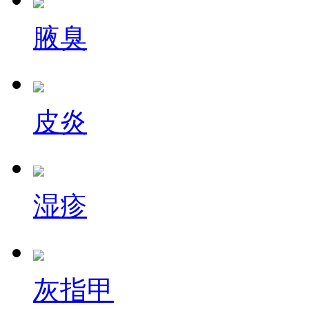
腋臭
皮炎
湿疹
灰指甲