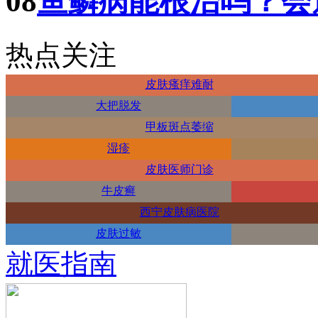
08
鱼鳞病能根治吗？会
热点关注
皮肤瘙痒难耐
大把脱发
甲板斑点萎缩
湿疹
皮肤医师门诊
牛皮癣
西宁皮肤病医院
皮肤过敏
就医指南