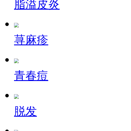
脂溢皮炎
荨麻疹
青春痘
脱发