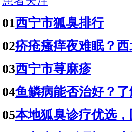
患者关注
01
西宁市狐臭排行
02
疥疮瘙痒夜难眠？西
03
西宁市荨麻疹
04
鱼鳞病能否治好？了
05
本地狐臭诊疗优选，