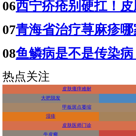
06
西宁疥疮别硬扛！皮
07
青海省治疗荨麻疹哪
08
鱼鳞病是不是传染病
热点关注
皮肤瘙痒难耐
大把脱发
甲板斑点萎缩
湿疹
皮肤医师门诊
牛皮癣