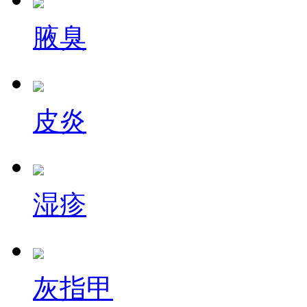
腋臭
皮炎
湿疹
灰指甲