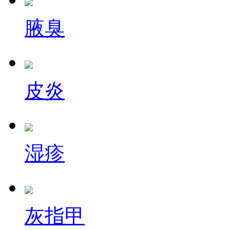
腋臭
皮炎
湿疹
灰指甲