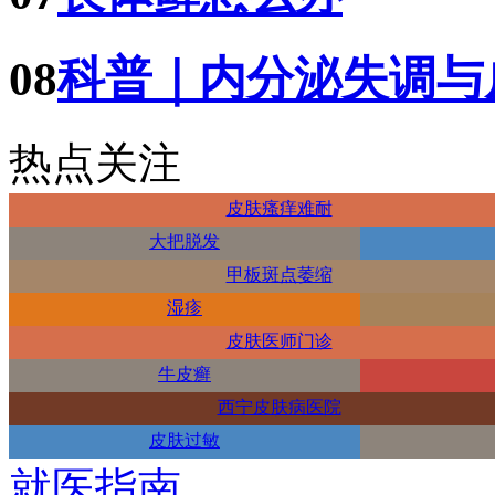
08
科普｜内分泌失调与
热点关注
皮肤瘙痒难耐
大把脱发
甲板斑点萎缩
湿疹
皮肤医师门诊
牛皮癣
西宁皮肤病医院
皮肤过敏
就医指南