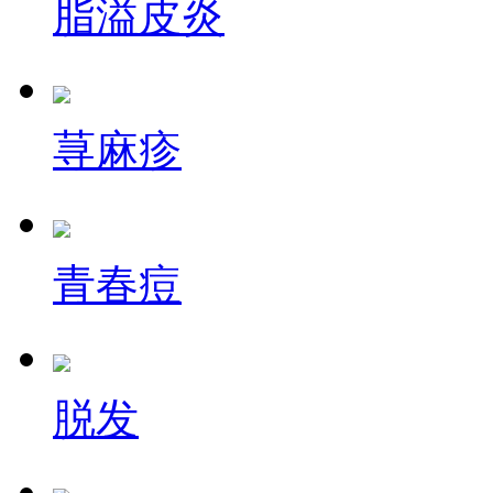
脂溢皮炎
荨麻疹
青春痘
脱发