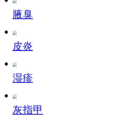
腋臭
皮炎
湿疹
灰指甲