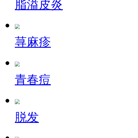
脂溢皮炎
荨麻疹
青春痘
脱发