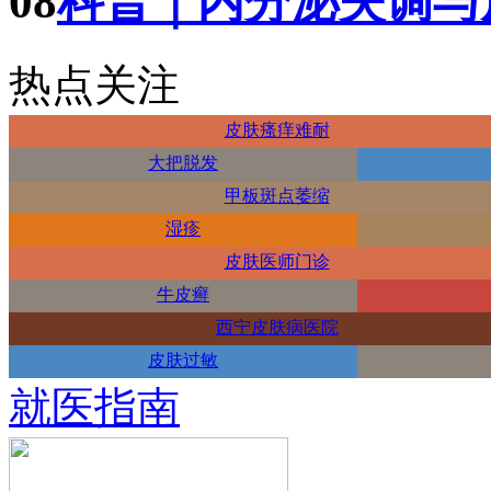
08
科普｜内分泌失调与
热点关注
皮肤瘙痒难耐
大把脱发
甲板斑点萎缩
湿疹
皮肤医师门诊
牛皮癣
西宁皮肤病医院
皮肤过敏
就医指南