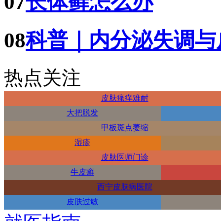
07
长体藓怎么办
08
科普｜内分泌失调与
热点关注
皮肤瘙痒难耐
大把脱发
甲板斑点萎缩
湿疹
皮肤医师门诊
牛皮癣
西宁皮肤病医院
皮肤过敏