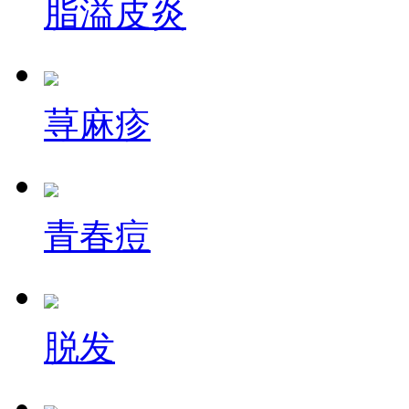
脂溢皮炎
荨麻疹
青春痘
脱发