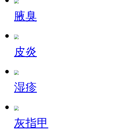
腋臭
皮炎
湿疹
灰指甲