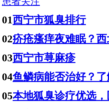
患者关注
01
西宁市狐臭排行
02
疥疮瘙痒夜难眠？西
03
西宁市荨麻疹
04
鱼鳞病能否治好？了
05
本地狐臭诊疗优选，