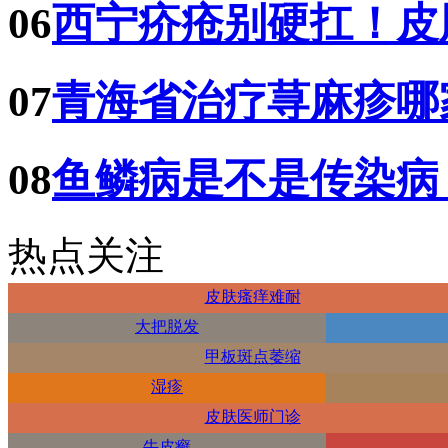
06
西宁疥疮别硬扛！皮
07
青海省治疗荨麻疹哪
08
鱼鳞病是不是传染病
热点关注
皮肤瘙痒难耐
大把脱发
甲板斑点萎缩
湿疹
皮肤医师门诊
牛皮癣