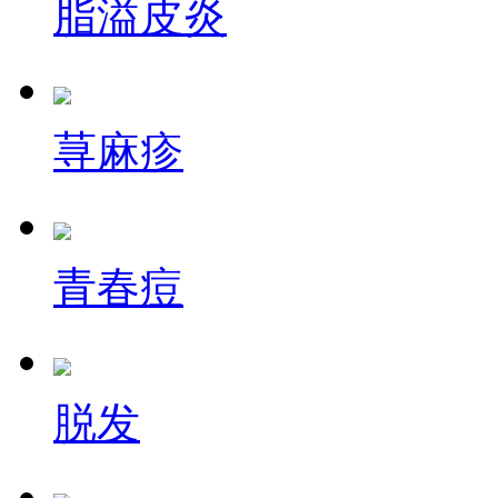
脂溢皮炎
荨麻疹
青春痘
脱发