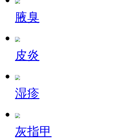
腋臭
皮炎
湿疹
灰指甲