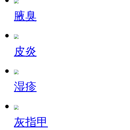
腋臭
皮炎
湿疹
灰指甲