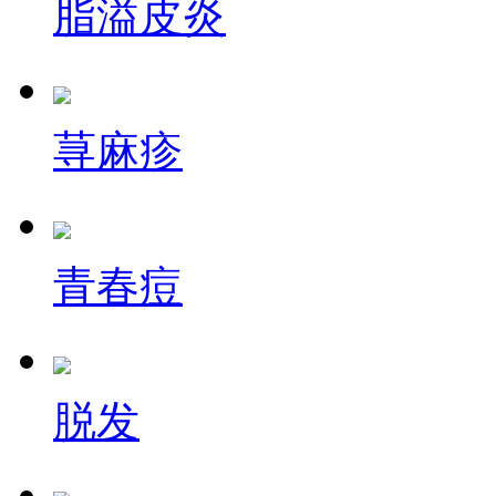
脂溢皮炎
荨麻疹
青春痘
脱发