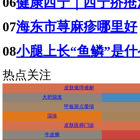
06
健康西宁｜西宁疥疮
07
海东市荨麻疹哪里好
08
小腿上长“鱼鳞”是
热点关注
皮肤瘙痒难耐
大把脱发
甲板斑点萎缩
湿疹
皮肤医师门诊
牛皮癣