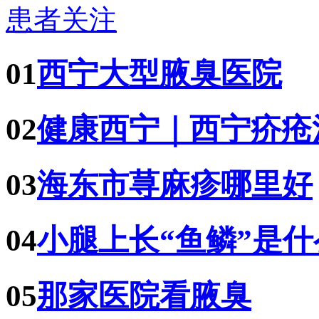
患者关注
01
西宁大型腋臭医院
02
健康西宁｜西宁疥疮
03
海东市荨麻疹哪里好
04
小腿上长“鱼鳞”是
05
那家医院看腋臭