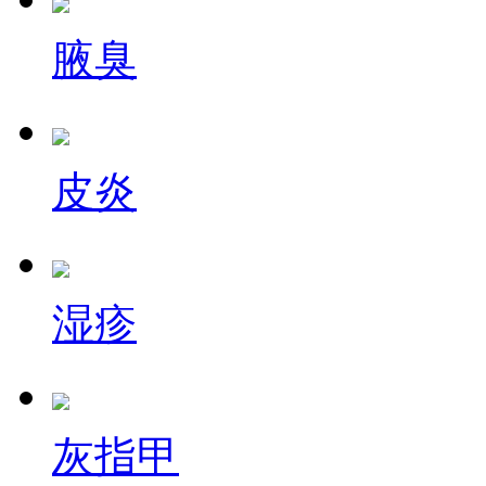
腋臭
皮炎
湿疹
灰指甲