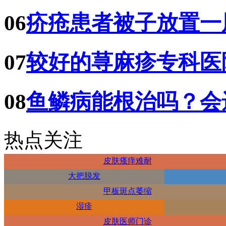
06
疥疮患者被子放置一
07
较好的荨麻疹专科医
08
鱼鳞病能根治吗？会
热点关注
皮肤瘙痒难耐
大把脱发
甲板斑点萎缩
湿疹
皮肤医师门诊