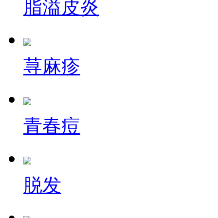
脂溢皮炎
荨麻疹
青春痘
脱发