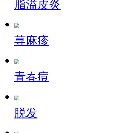
脂溢皮炎
荨麻疹
青春痘
脱发