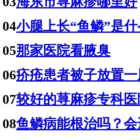
03
海东市荨麻疹哪里好
04
小腿上长“鱼鳞”是
05
那家医院看腋臭
06
疥疮患者被子放置一
07
较好的荨麻疹专科医
08
鱼鳞病能根治吗？会