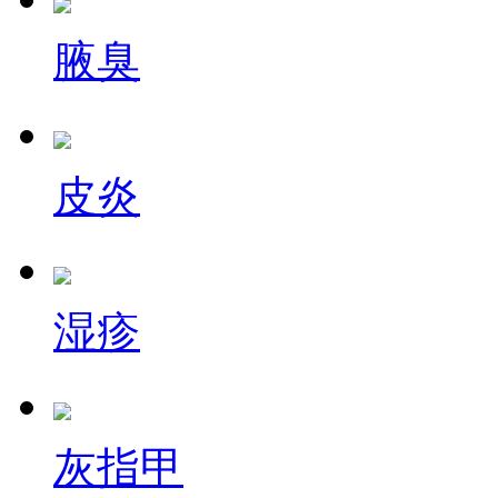
腋臭
皮炎
湿疹
灰指甲