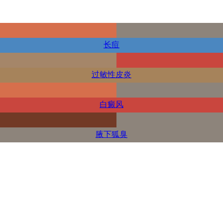
长痘
过敏性皮炎
白癜风
腋下狐臭