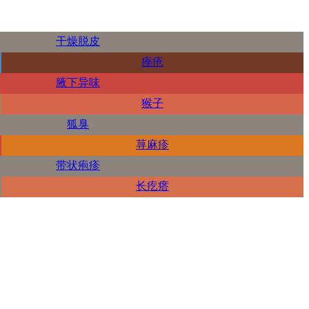
干燥脱皮
痤疮
腋下异味
猴子
狐臭
荨麻疹
带状疱疹
长疙瘩