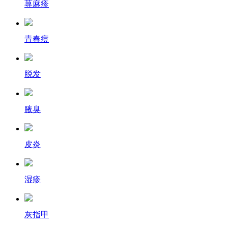
荨麻疹
青春痘
脱发
腋臭
皮炎
湿疹
灰指甲