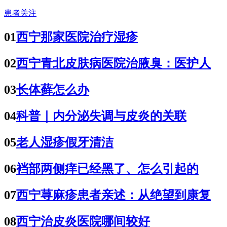
患者关注
01
西宁那家医院治疗湿疹
02
西宁青北皮肤病医院治腋臭：医护人
03
长体藓怎么办
04
科普｜内分泌失调与皮炎的关联
05
老人湿疹假牙清洁
06
裆部两侧痒已经黑了、怎么引起的
07
西宁荨麻疹患者亲述：从绝望到康复
08
西宁治皮炎医院哪间较好