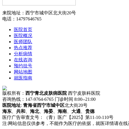
来院地址：西宁市城中区北大街20号
电话：14797646765
医院首页
医院概况
医师团队
热点推荐
分析病情
在线咨询
预约挂号
网站地图
就医指南
版权所有：
西宁青北皮肤病医院
西宁皮肤科医院
咨询热线：147-9764-6765 门诊时间 8:00--21:00
医院地址
:
青海省
西宁市
城中区
北大街20号
海东
、
共和
、
海北
、
海晏
、
海南
、
大通
、
贵德
医疗广告审查文号：（青）医广【2025】第11-10-110号
注:网站信息仅供参考，不能作为医疗的依据，就医详情请在线