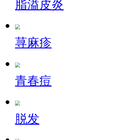
脂溢皮炎
荨麻疹
青春痘
脱发