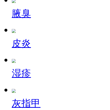
腋臭
皮炎
湿疹
灰指甲