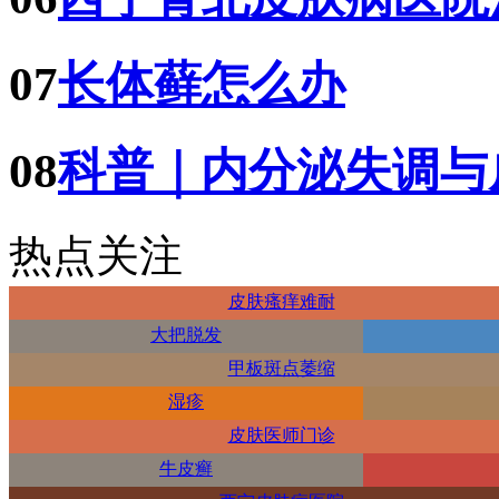
07
长体藓怎么办
08
科普｜内分泌失调与
热点关注
皮肤瘙痒难耐
大把脱发
甲板斑点萎缩
湿疹
皮肤医师门诊
牛皮癣