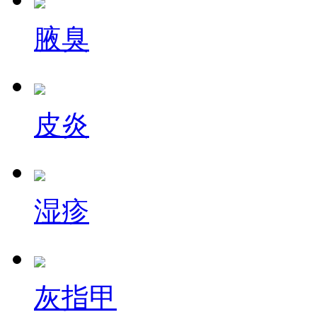
腋臭
皮炎
湿疹
灰指甲