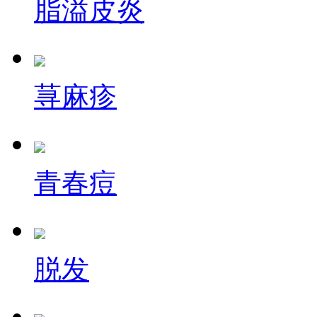
脂溢皮炎
荨麻疹
青春痘
脱发