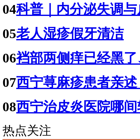
04
科普｜内分泌失调与
05
老人湿疹假牙清洁
06
裆部两侧痒已经黑了
07
西宁荨麻疹患者亲述
08
西宁治皮炎医院哪间
热点关注