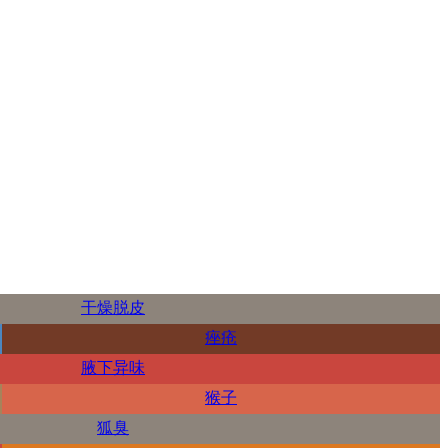
干燥脱皮
痤疮
腋下异味
猴子
狐臭