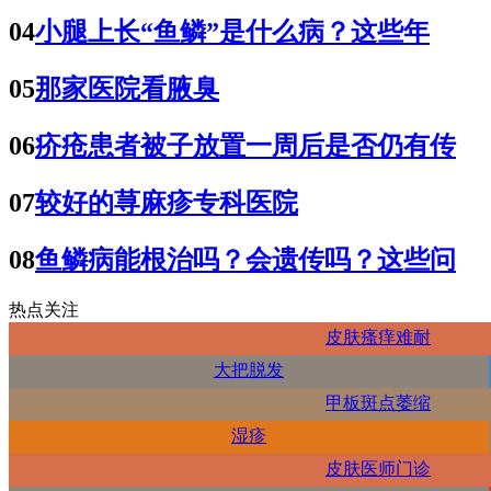
04
小腿上长“鱼鳞”是什么病？这些年
05
那家医院看腋臭
06
疥疮患者被子放置一周后是否仍有传
07
较好的荨麻疹专科医院
08
鱼鳞病能根治吗？会遗传吗？这些问
热点关注
皮肤瘙痒难耐
大把脱发
甲板斑点萎缩
湿疹
皮肤医师门诊