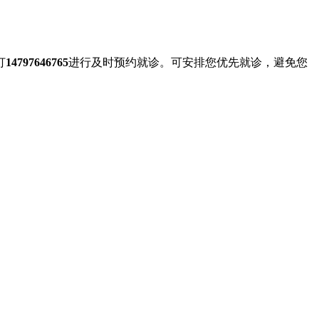
打
14797646765
进行及时预约就诊。可安排您优先就诊，避免您