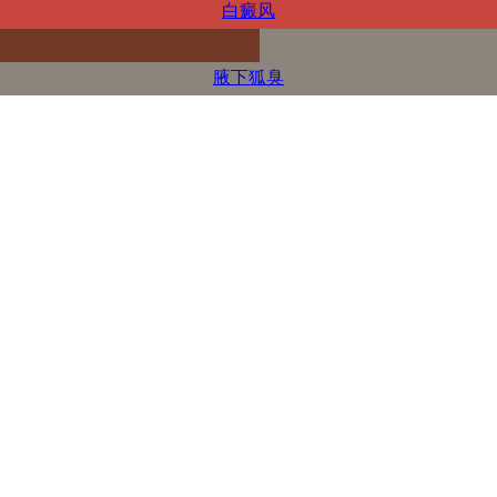
白癜风
腋下狐臭