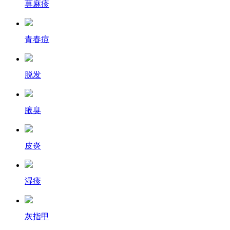
荨麻疹
青春痘
脱发
腋臭
皮炎
湿疹
灰指甲