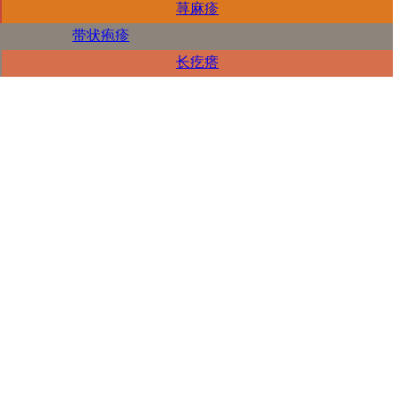
荨麻疹
带状疱疹
长疙瘩