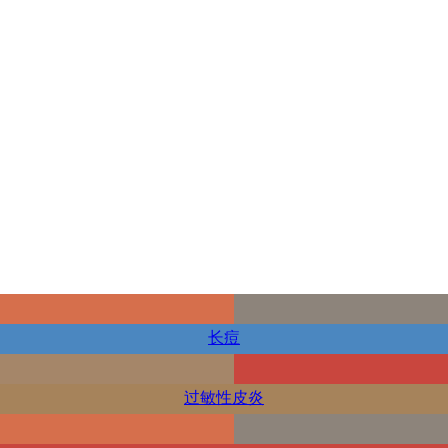
长痘
过敏性皮炎