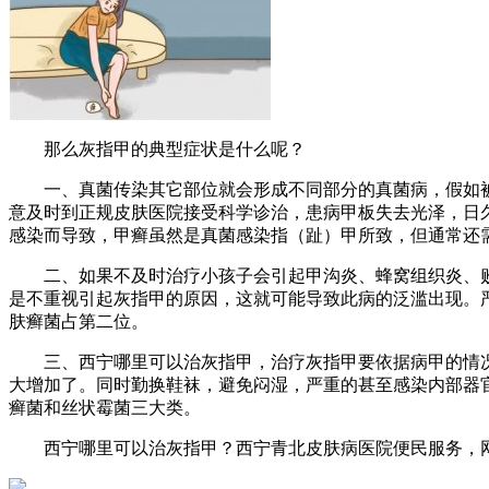
那么灰指甲的典型症状是什么呢？
一、真菌传染其它部位就会形成不同部分的真菌病，假如被
意及时到正规皮肤医院接受科学诊治，患病甲板失去光泽，日
感染而导致，甲癣虽然是真菌感染指（趾）甲所致，但通常还
二、如果不及时治疗小孩子会引起甲沟炎、蜂窝组织炎、败血
是不重视引起灰指甲的原因，这就可能导致此病的泛滥出现。
肤癣菌占第二位。
三、西宁哪里可以治灰指甲，治疗灰指甲要依据病甲的情况
大增加了。同时勤换鞋袜，避免闷湿，严重的甚至感染内部器
癣菌和丝状霉菌三大类。
西宁哪里可以治灰指甲？西宁青北皮肤病医院便民服务，网