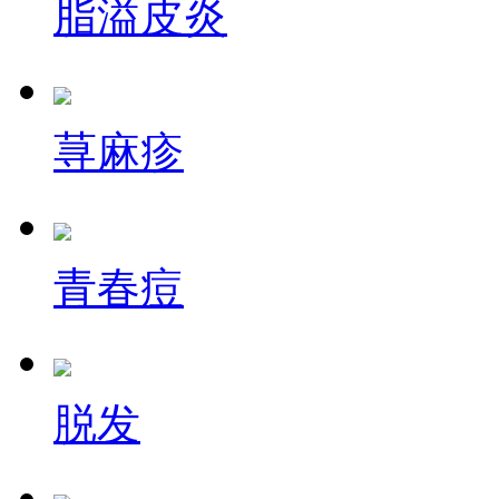
脂溢皮炎
荨麻疹
青春痘
脱发