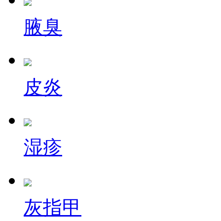
腋臭
皮炎
湿疹
灰指甲