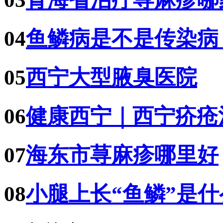
04
鱼鳞病是不是传染病
05
西宁大型腋臭医院
06
健康西宁｜西宁疥疮
07
海东市荨麻疹哪里好
08
小腿上长“鱼鳞”是