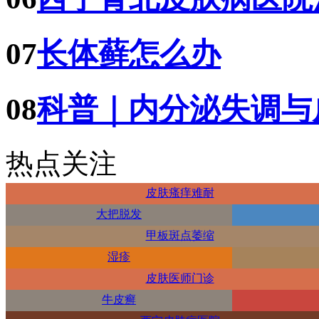
07
长体藓怎么办
08
科普｜内分泌失调与
热点关注
皮肤瘙痒难耐
大把脱发
甲板斑点萎缩
湿疹
皮肤医师门诊
牛皮癣