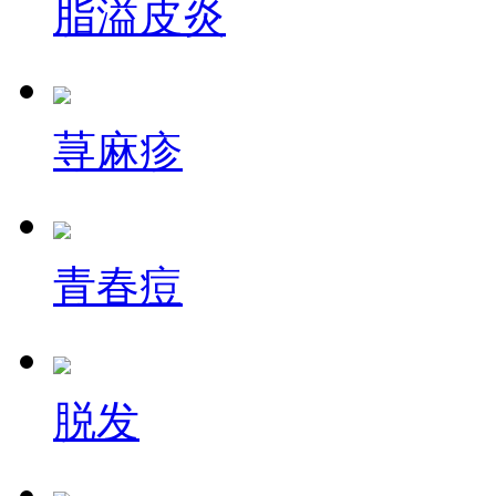
脂溢皮炎
荨麻疹
青春痘
脱发