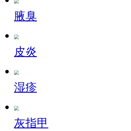
腋臭
皮炎
湿疹
灰指甲