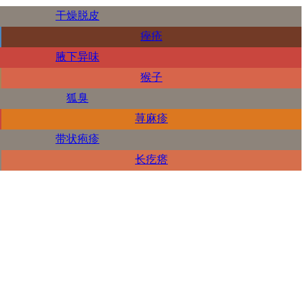
干燥脱皮
痤疮
腋下异味
猴子
狐臭
荨麻疹
带状疱疹
长疙瘩