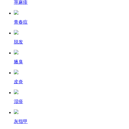
荨麻疹
青春痘
脱发
腋臭
皮炎
湿疹
灰指甲