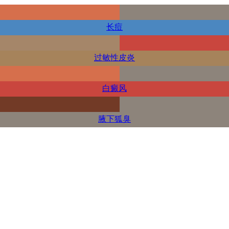
长痘
过敏性皮炎
白癜风
腋下狐臭