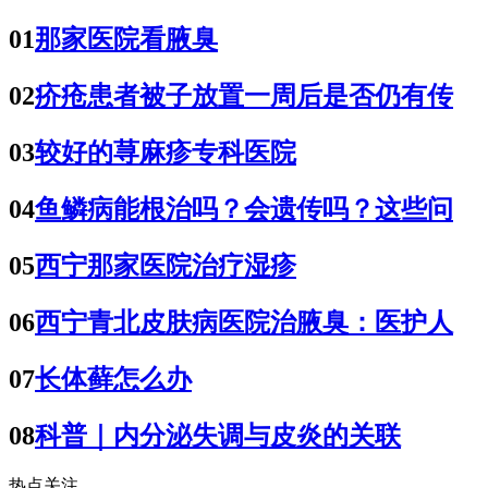
01
那家医院看腋臭
02
疥疮患者被子放置一周后是否仍有传
03
较好的荨麻疹专科医院
04
鱼鳞病能根治吗？会遗传吗？这些问
05
西宁那家医院治疗湿疹
06
西宁青北皮肤病医院治腋臭：医护人
07
长体藓怎么办
08
科普｜内分泌失调与皮炎的关联
热点关注