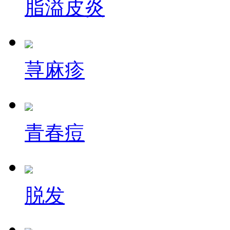
脂溢皮炎
荨麻疹
青春痘
脱发