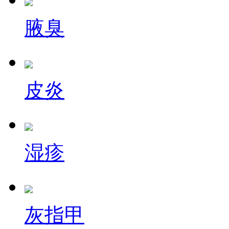
腋臭
皮炎
湿疹
灰指甲