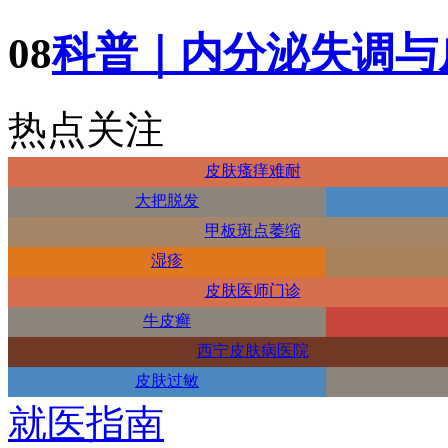
08
科普｜内分泌失调与
热点关注
皮肤瘙痒难耐
大把脱发
甲板斑点萎缩
湿疹
皮肤医师门诊
牛皮癣
西宁皮肤病医院
皮肤过敏
就医指南