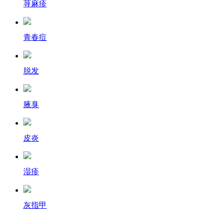
荨麻疹
青春痘
脱发
腋臭
皮炎
湿疹
灰指甲