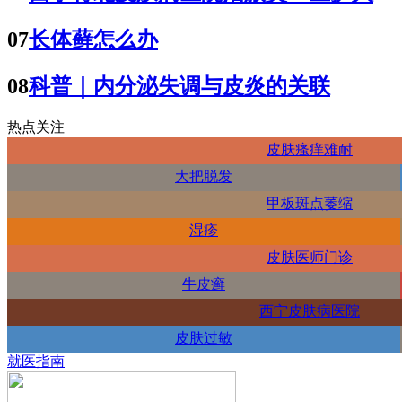
07
长体藓怎么办
08
科普｜内分泌失调与皮炎的关联
热点关注
皮肤瘙痒难耐
大把脱发
甲板斑点萎缩
湿疹
皮肤医师门诊
牛皮癣
西宁皮肤病医院
皮肤过敏
就医指南