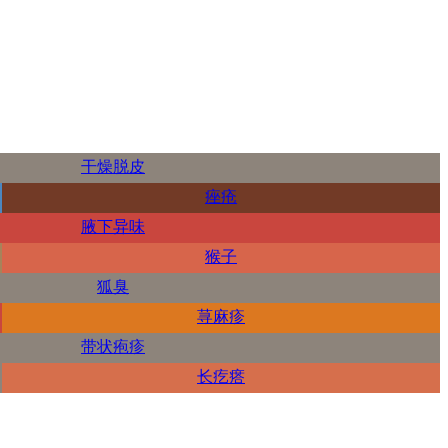
干燥脱皮
痤疮
腋下异味
猴子
狐臭
荨麻疹
带状疱疹
长疙瘩