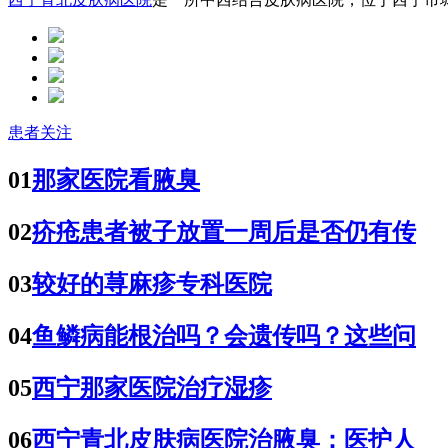
患者关注
01
那家医院看腋臭
02
疥疮患者被子放置一周后是否仍有传
03
较好的荨麻疹专科医院
04
鱼鳞病能根治吗？会遗传吗？这些问
05
西宁那家医院治疗湿疹
06
西宁青北皮肤病医院治腋臭：医护人