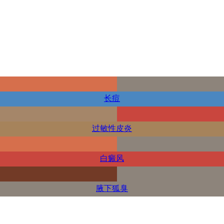
长痘
过敏性皮炎
白癜风
腋下狐臭