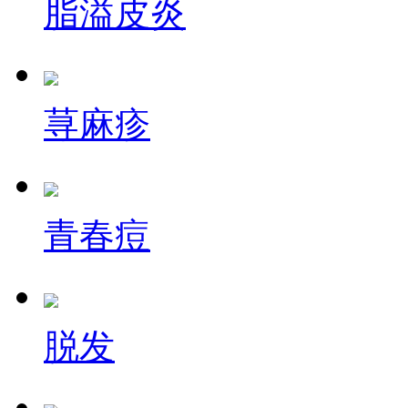
脂溢皮炎
荨麻疹
青春痘
脱发