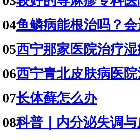
03
较好的荨麻疹专科医
04
鱼鳞病能根治吗？会
05
西宁那家医院治疗湿
06
西宁青北皮肤病医院
07
长体藓怎么办
08
科普｜内分泌失调与