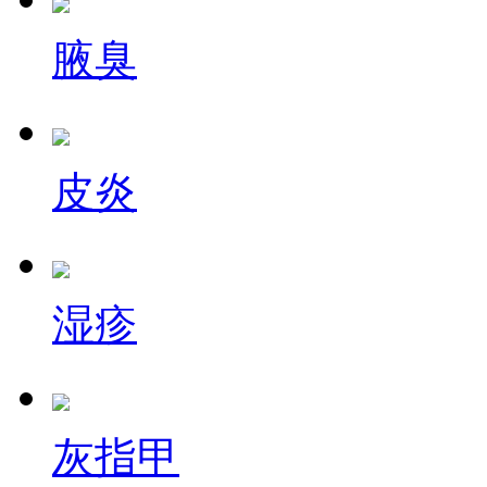
腋臭
皮炎
湿疹
灰指甲