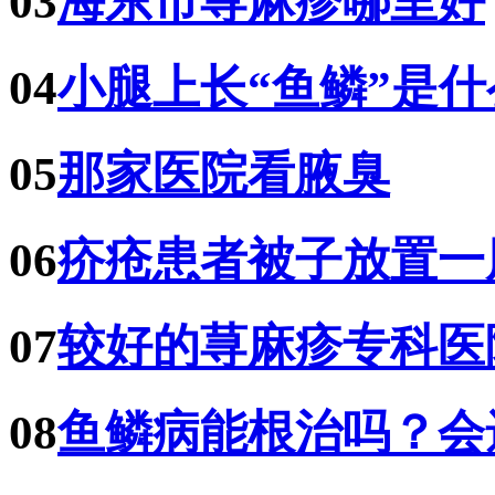
03
海东市荨麻疹哪里好
04
小腿上长“鱼鳞”是
05
那家医院看腋臭
06
疥疮患者被子放置一
07
较好的荨麻疹专科医
08
鱼鳞病能根治吗？会