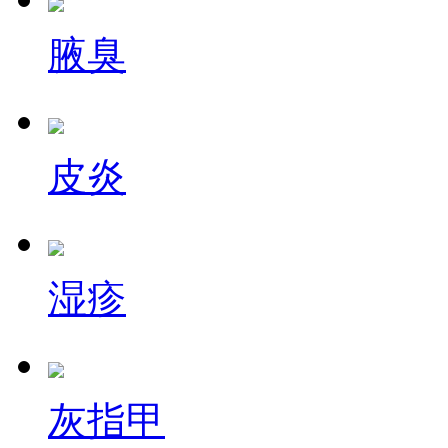
腋臭
皮炎
湿疹
灰指甲