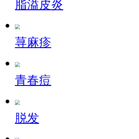
脂溢皮炎
荨麻疹
青春痘
脱发