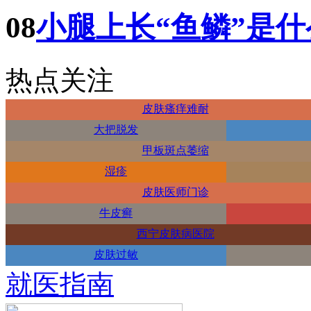
08
小腿上长“鱼鳞”是
热点关注
皮肤瘙痒难耐
大把脱发
甲板斑点萎缩
湿疹
皮肤医师门诊
牛皮癣
西宁皮肤病医院
皮肤过敏
就医指南