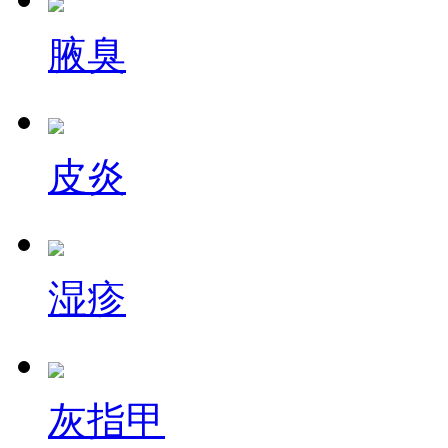
腋臭
皮炎
湿疹
灰指甲