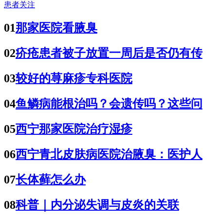
患者关注
01
那家医院看腋臭
02
疥疮患者被子放置一周后是否仍有传
03
较好的荨麻疹专科医院
04
鱼鳞病能根治吗？会遗传吗？这些问
05
西宁那家医院治疗湿疹
06
西宁青北皮肤病医院治腋臭：医护人
07
长体藓怎么办
08
科普｜内分泌失调与皮炎的关联