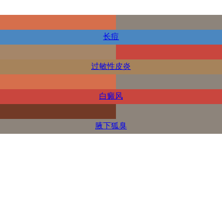
长痘
过敏性皮炎
白癜风
腋下狐臭