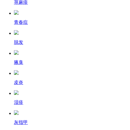
荨麻疹
青春痘
脱发
腋臭
皮炎
湿疹
灰指甲