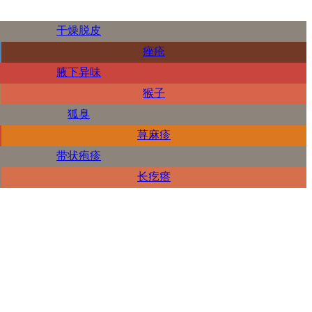
干燥脱皮
痤疮
腋下异味
猴子
狐臭
荨麻疹
带状疱疹
长疙瘩