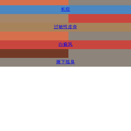
长痘
过敏性皮炎
白癜风
腋下狐臭