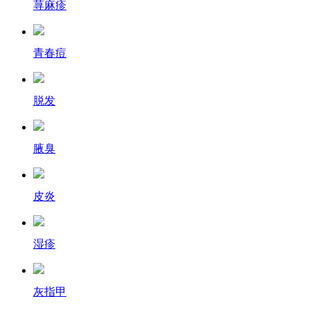
荨麻疹
青春痘
脱发
腋臭
皮炎
湿疹
灰指甲