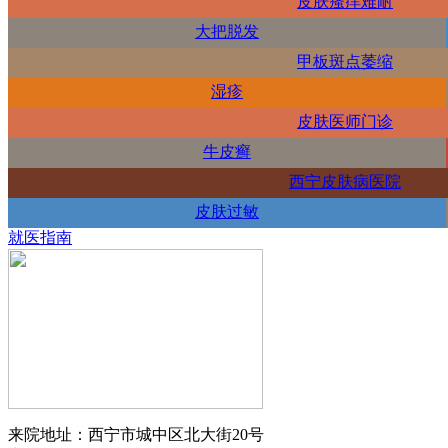
皮肤瘙痒难耐
大把脱发
甲板斑点萎缩
湿疹
皮肤医师门诊
牛皮癣
西宁皮肤病医院
皮肤过敏
就医指南
来院地址：西宁市城中区北大街20号