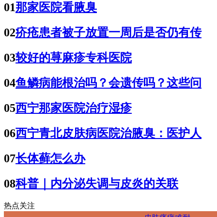
01
那家医院看腋臭
02
疥疮患者被子放置一周后是否仍有传
03
较好的荨麻疹专科医院
04
鱼鳞病能根治吗？会遗传吗？这些问
05
西宁那家医院治疗湿疹
06
西宁青北皮肤病医院治腋臭：医护人
07
长体藓怎么办
08
科普｜内分泌失调与皮炎的关联
热点关注