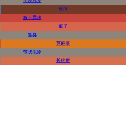
干燥脱皮
痤疮
腋下异味
猴子
狐臭
荨麻疹
带状疱疹
长疙瘩