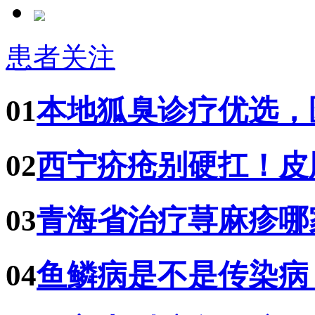
患者关注
01
本地狐臭诊疗优选，
02
西宁疥疮别硬扛！皮
03
青海省治疗荨麻疹哪
04
鱼鳞病是不是传染病