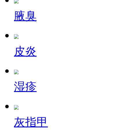
腋臭
皮炎
湿疹
灰指甲