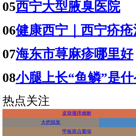
05
西宁大型腋臭医院
06
健康西宁｜西宁疥疮
07
海东市荨麻疹哪里好
08
小腿上长“鱼鳞”是
热点关注
皮肤瘙痒难耐
大把脱发
甲板斑点萎缩