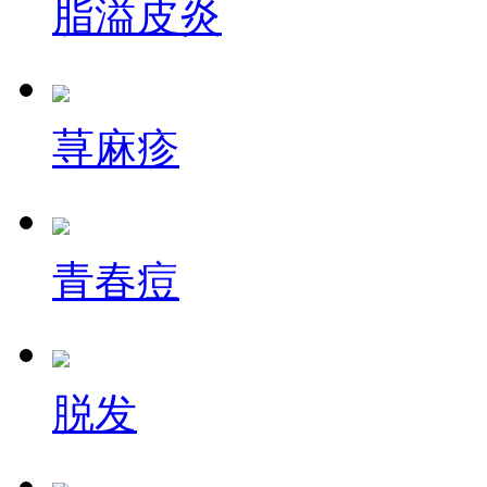
脂溢皮炎
荨麻疹
青春痘
脱发