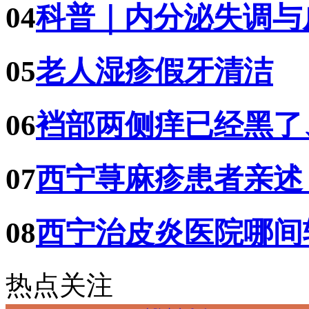
04
科普｜内分泌失调与
05
老人湿疹假牙清洁
06
裆部两侧痒已经黑了
07
西宁荨麻疹患者亲述
08
西宁治皮炎医院哪间
热点关注