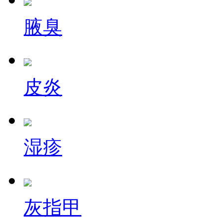
腋臭
皮炎
湿疹
灰指甲