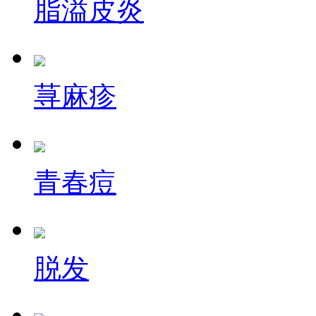
脂溢皮炎
荨麻疹
青春痘
脱发