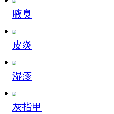
腋臭
皮炎
湿疹
灰指甲