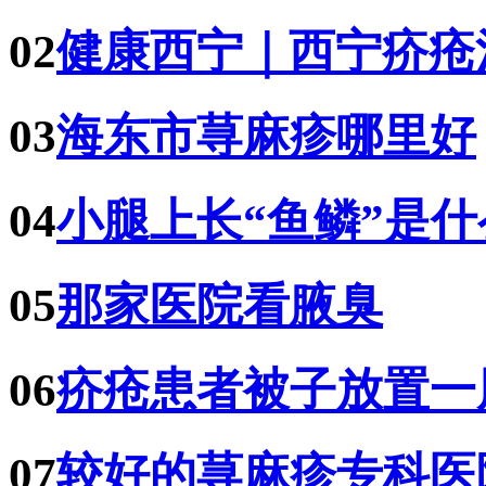
02
健康西宁｜西宁疥疮
03
海东市荨麻疹哪里好
04
小腿上长“鱼鳞”是
05
那家医院看腋臭
06
疥疮患者被子放置一
07
较好的荨麻疹专科医