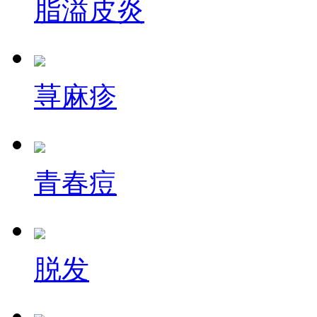
脂溢皮炎
荨麻疹
青春痘
脱发