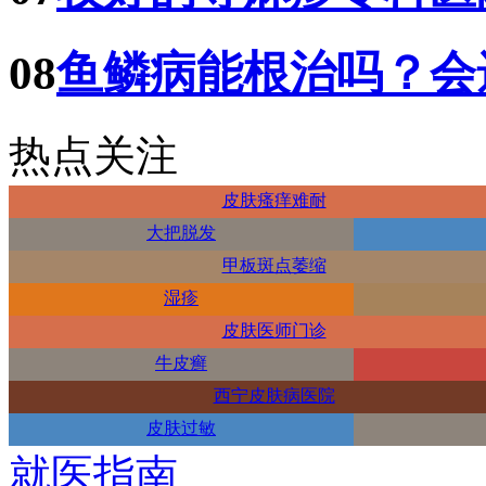
08
鱼鳞病能根治吗？会
热点关注
皮肤瘙痒难耐
大把脱发
甲板斑点萎缩
湿疹
皮肤医师门诊
牛皮癣
西宁皮肤病医院
皮肤过敏
就医指南