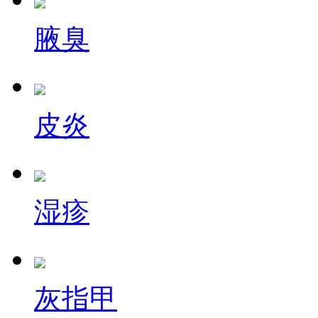
腋臭
皮炎
湿疹
灰指甲