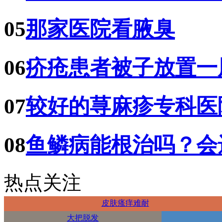
05
那家医院看腋臭
06
疥疮患者被子放置一
07
较好的荨麻疹专科医
08
鱼鳞病能根治吗？会
热点关注
皮肤瘙痒难耐
大把脱发