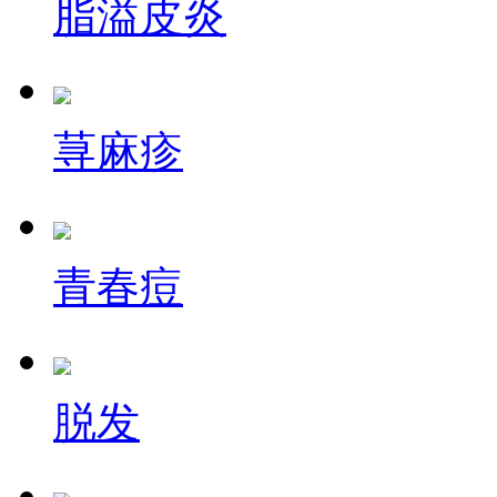
脂溢皮炎
荨麻疹
青春痘
脱发