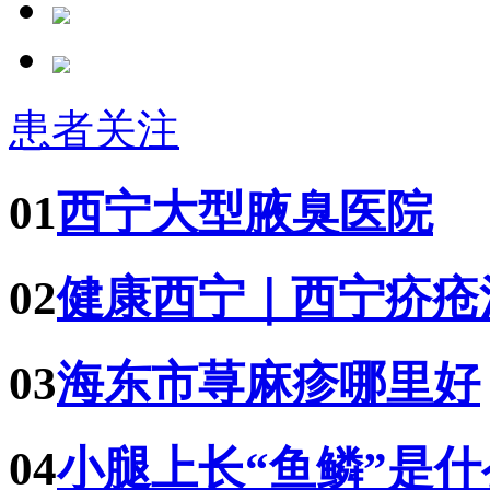
患者关注
01
西宁大型腋臭医院
02
健康西宁｜西宁疥疮
03
海东市荨麻疹哪里好
04
小腿上长“鱼鳞”是