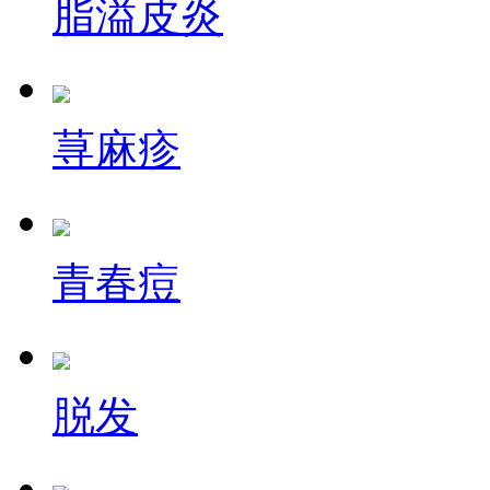
脂溢皮炎
荨麻疹
青春痘
脱发