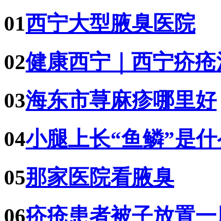
01
西宁大型腋臭医院
02
健康西宁｜西宁疥疮
03
海东市荨麻疹哪里好
04
小腿上长“鱼鳞”是
05
那家医院看腋臭
06
疥疮患者被子放置一