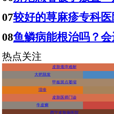
07
较好的荨麻疹专科医
08
鱼鳞病能根治吗？会
热点关注
皮肤瘙痒难耐
大把脱发
甲板斑点萎缩
湿疹
皮肤医师门诊
牛皮癣
西宁皮肤病医院