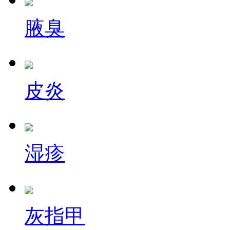
腋臭
皮炎
湿疹
灰指甲