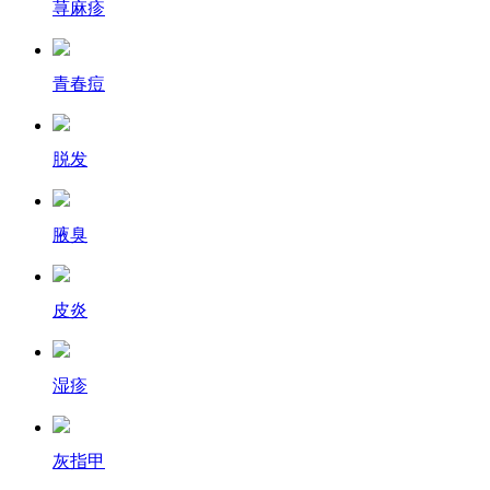
荨麻疹
青春痘
脱发
腋臭
皮炎
湿疹
灰指甲