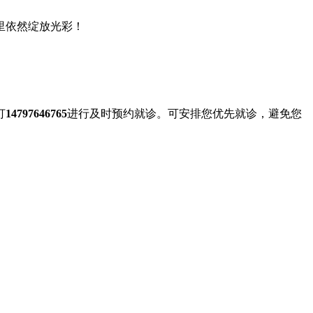
里依然绽放光彩！
打
14797646765
进行及时预约就诊。可安排您优先就诊，避免您