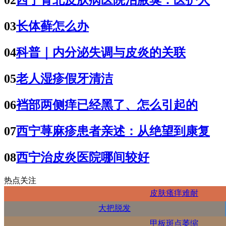
02
西宁青北皮肤病医院治腋臭：医护人
03
长体藓怎么办
04
科普｜内分泌失调与皮炎的关联
05
老人湿疹假牙清洁
06
裆部两侧痒已经黑了、怎么引起的
07
西宁荨麻疹患者亲述：从绝望到康复
08
西宁治皮炎医院哪间较好
热点关注
皮肤瘙痒难耐
大把脱发
甲板斑点萎缩