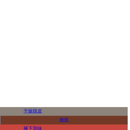
干燥脱皮
痤疮
腋下异味