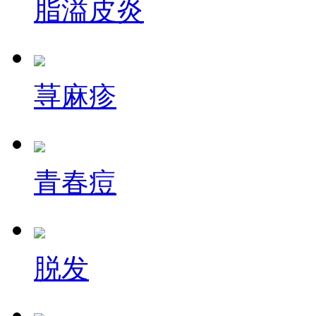
脂溢皮炎
荨麻疹
青春痘
脱发