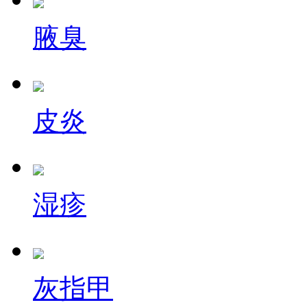
腋臭
皮炎
湿疹
灰指甲