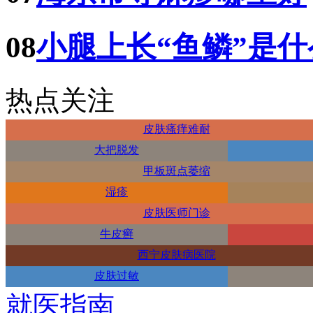
08
小腿上长“鱼鳞”是
热点关注
皮肤瘙痒难耐
大把脱发
甲板斑点萎缩
湿疹
皮肤医师门诊
牛皮癣
西宁皮肤病医院
皮肤过敏
就医指南