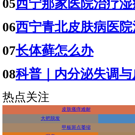
05
西宁那家医院治疗湿
06
西宁青北皮肤病医院
07
长体藓怎么办
08
科普｜内分泌失调与
热点关注
皮肤瘙痒难耐
大把脱发
甲板斑点萎缩