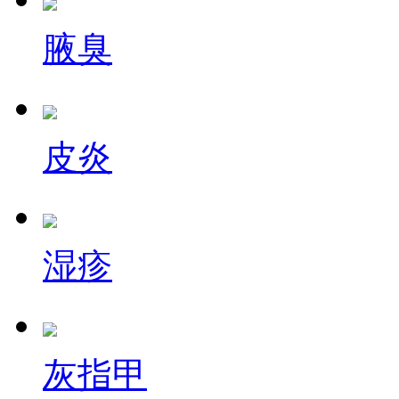
腋臭
皮炎
湿疹
灰指甲