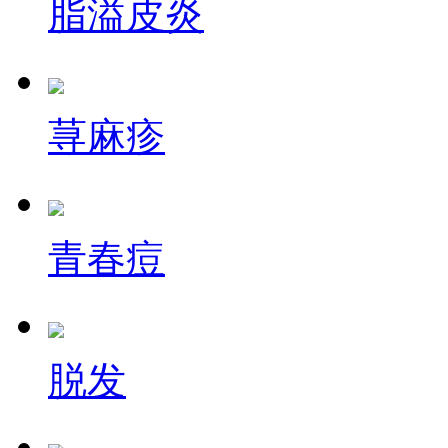
脂溢皮炎
荨麻疹
青春痘
脱发