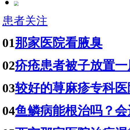
患者关注
01
那家医院看腋臭
02
疥疮患者被子放置一
03
较好的荨麻疹专科医
04
鱼鳞病能根治吗？会