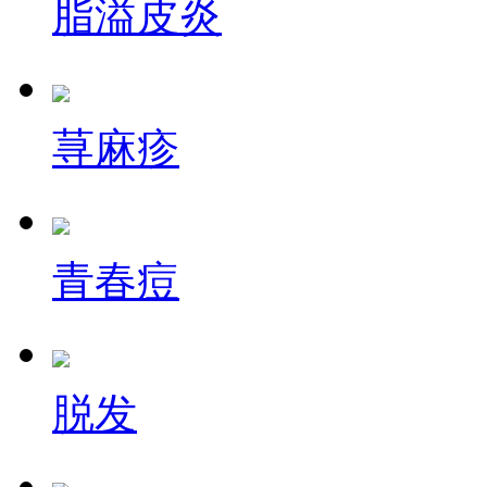
脂溢皮炎
荨麻疹
青春痘
脱发