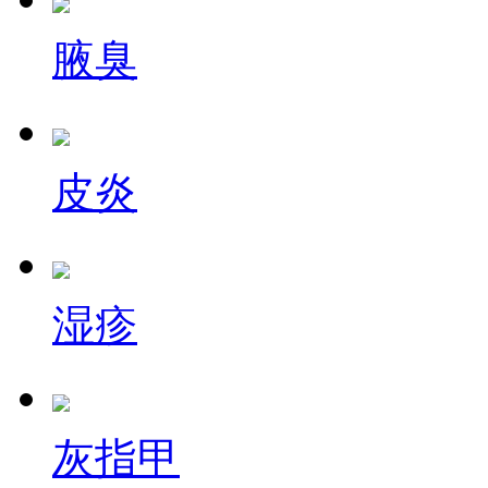
腋臭
皮炎
湿疹
灰指甲