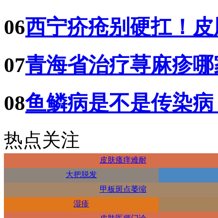
06
西宁疥疮别硬扛！皮
07
青海省治疗荨麻疹哪
08
鱼鳞病是不是传染病
热点关注
皮肤瘙痒难耐
大把脱发
甲板斑点萎缩
湿疹