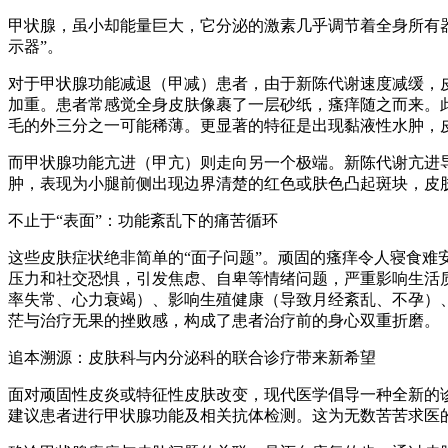
甲状腺，虽小却能量巨大，它分泌的激素几乎调节着全身所有
示器”。
对于甲状腺功能减退（甲减）患者，由于新陈代谢速度减缓，
加重。患者常感觉全身皮肤像裹了一层砂纸，瘙痒随之而来。
毛的外三分之一可能稀薄。更显著的特征是出现黏液性水肿，
而甲状腺功能亢进（甲亢）则走向另一个极端。新陈代谢亢进
肿，表现为小腿前侧出现边界清楚的红色或肤色凸起斑块，皮
不止于“表面”：功能紊乱下的痛苦循环
这些皮肤症状绝非简单的“面子问题”。顽固的瘙痒令人寝食
压力和社交恐惧，引发焦虑、自卑等情绪问题，严重影响生活
率失常、心力衰竭）、影响生殖健康（导致月经紊乱、不孕）
茫与治疗无果的挫败感，构成了患者治疗前的身心双重折磨。
追本溯源：皮肤科与内分泌科的联合诊疗带来新希望
面对顽固性皮炎或特征性皮肤改变，现代医学倡导一种全新的
建议患者进行甲状腺功能及相关抗体检测。这为无数苦苦求医