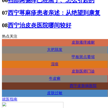
06
裆部两侧痒已经黑了、怎么引起的
07
西宁荨麻疹患者亲述：从绝望到康复
08
西宁治皮炎医院哪间较好
热点关注
皮肤瘙痒难耐
大把脱发
甲板斑点萎缩
湿疹
皮肤医师门诊
牛皮癣
西宁皮肤病医院
皮肤过敏
就医指南