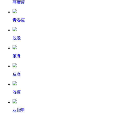
荨麻疹
青春痘
脱发
腋臭
皮炎
湿疹
灰指甲