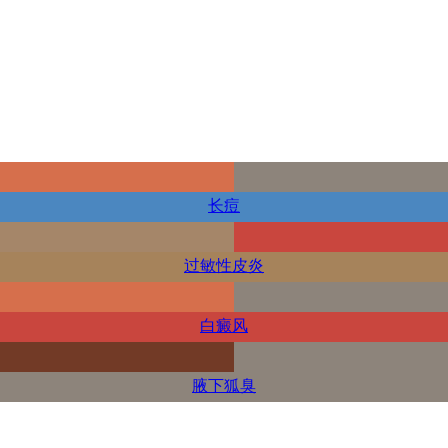
长痘
过敏性皮炎
白癜风
腋下狐臭