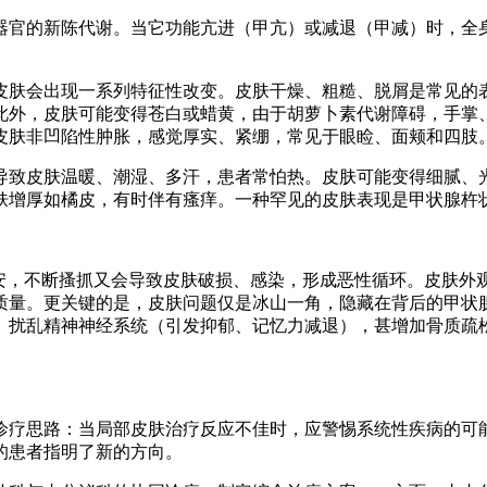
器官的新陈代谢。当它功能亢进（甲亢）或减退（甲减）时，全
皮肤会出现一系列特征性改变。皮肤干燥、粗糙、脱屑是常见的
此外，皮肤可能变得苍白或蜡黄，由于胡萝卜素代谢障碍，手掌
皮肤非凹陷性肿胀，感觉厚实、紧绷，常见于眼睑、面颊和四肢
导致皮肤温暖、潮湿、多汗，患者常怕热。皮肤可能变得细腻、
肤增厚如橘皮，有时伴有瘙痒。一种罕见的皮肤表现是甲状腺杵
难安，不断搔抓又会导致皮肤破损、感染，形成恶性循环。皮肤外
质量。更关键的是，皮肤问题仅是冰山一角，隐藏在背后的甲状
、扰乱精神神经系统（引发抑郁、记忆力减退），甚增加骨质疏
诊疗思路：当局部皮肤治疗反应不佳时，应警惕系统性疾病的可
的患者指明了新的方向。