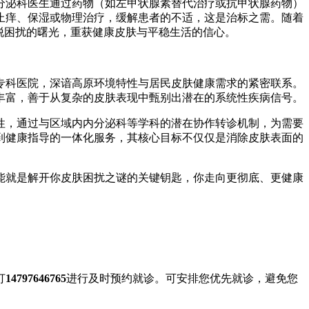
分泌科医生通过药物（如左甲状腺素替代治疗或抗甲状腺药物）
止痒、保湿或物理治疗，缓解患者的不适，这是治标之需。随着
脱困扰的曙光，重获健康皮肤与平稳生活的信心。
专科医院，深谙高原环境特性与居民皮肤健康需求的紧密联系。
丰富，善于从复杂的皮肤表现中甄别出潜在的系统性疾病信号。
性，通过与区域内内分泌科等学科的潜在协作转诊机制，为需要
到健康指导的一体化服务，其核心目标不仅仅是消除皮肤表面的
能就是解开你皮肤困扰之谜的关键钥匙，你走向更彻底、更健康
打
14797646765
进行及时预约就诊。可安排您优先就诊，避免您