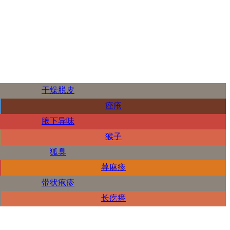
干燥脱皮
痤疮
腋下异味
猴子
狐臭
荨麻疹
带状疱疹
长疙瘩