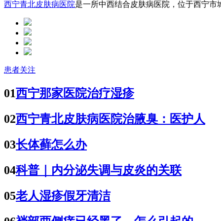
西宁青北皮肤病医院
是一所中西结合皮肤病医院，位于西宁市城中
患者关注
01
西宁那家医院治疗湿疹
02
西宁青北皮肤病医院治腋臭：医护人
03
长体藓怎么办
04
科普｜内分泌失调与皮炎的关联
05
老人湿疹假牙清洁