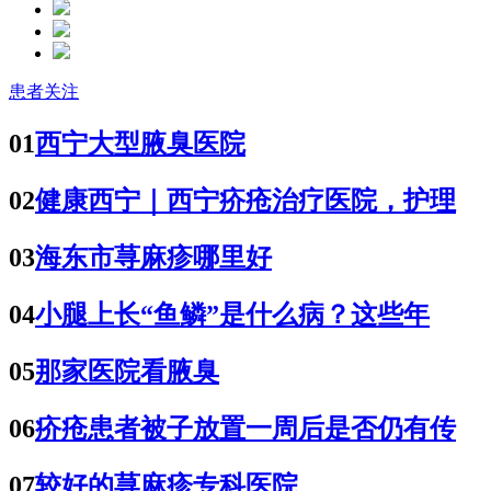
患者关注
01
西宁大型腋臭医院
02
健康西宁｜西宁疥疮治疗医院，护理
03
海东市荨麻疹哪里好
04
小腿上长“鱼鳞”是什么病？这些年
05
那家医院看腋臭
06
疥疮患者被子放置一周后是否仍有传
07
较好的荨麻疹专科医院