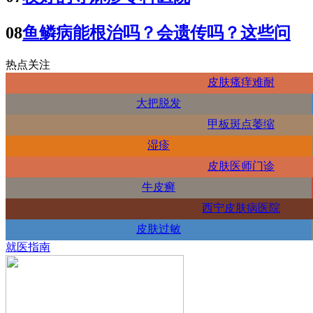
08
鱼鳞病能根治吗？会遗传吗？这些问
热点关注
皮肤瘙痒难耐
大把脱发
甲板斑点萎缩
湿疹
皮肤医师门诊
牛皮癣
西宁皮肤病医院
皮肤过敏
就医指南