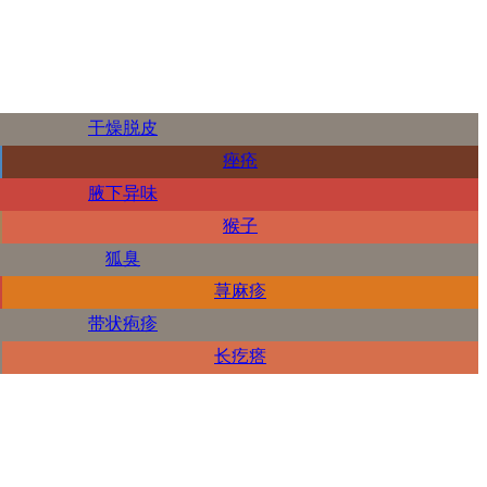
干燥脱皮
痤疮
腋下异味
猴子
狐臭
荨麻疹
带状疱疹
长疙瘩