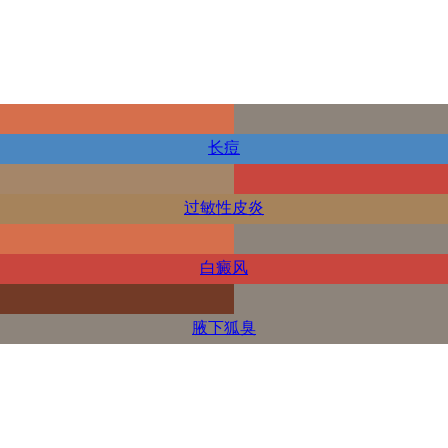
长痘
过敏性皮炎
白癜风
腋下狐臭