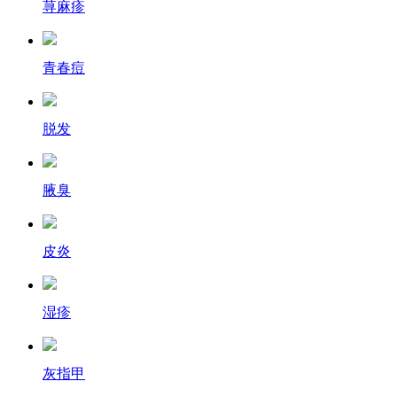
荨麻疹
青春痘
脱发
腋臭
皮炎
湿疹
灰指甲