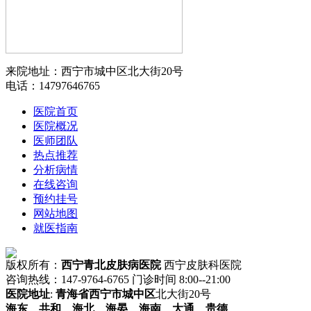
来院地址：西宁市城中区北大街20号
电话：14797646765
医院首页
医院概况
医师团队
热点推荐
分析病情
在线咨询
预约挂号
网站地图
就医指南
版权所有：
西宁青北皮肤病医院
西宁皮肤科医院
咨询热线：147-9764-6765 门诊时间 8:00--21:00
医院地址
:
青海省
西宁市
城中区
北大街20号
海东
、
共和
、
海北
、
海晏
、
海南
、
大通
、
贵德