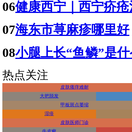
06
健康西宁｜西宁疥疮
07
海东市荨麻疹哪里好
08
小腿上长“鱼鳞”是
热点关注
皮肤瘙痒难耐
大把脱发
甲板斑点萎缩
湿疹
皮肤医师门诊
牛皮癣