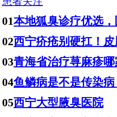
患者关注
01
本地狐臭诊疗优选，
02
西宁疥疮别硬扛！皮
03
青海省治疗荨麻疹哪
04
鱼鳞病是不是传染病
05
西宁大型腋臭医院