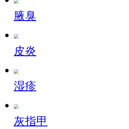
腋臭
皮炎
湿疹
灰指甲