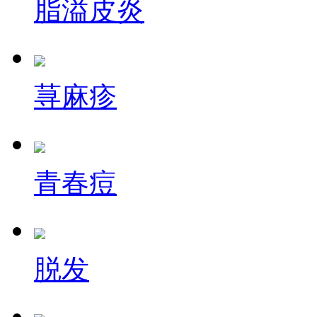
脂溢皮炎
荨麻疹
青春痘
脱发