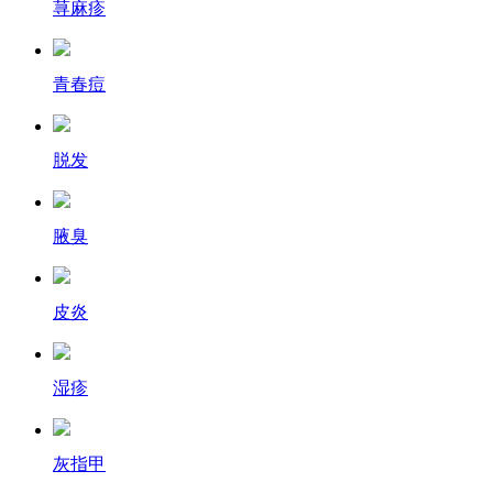
荨麻疹
青春痘
脱发
腋臭
皮炎
湿疹
灰指甲