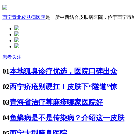
西宁青北皮肤病医院
是一所中西结合皮肤病医院，位于西宁市城中
患者关注
01
本地狐臭诊疗优选，医院口碑出众
02
西宁疥疮别硬扛！皮肤下“隧道”惊
03
青海省治疗荨麻疹哪家医院好
04
鱼鳞病是不是传染病？介绍这一皮肤
05
西宁大型腋臭医院