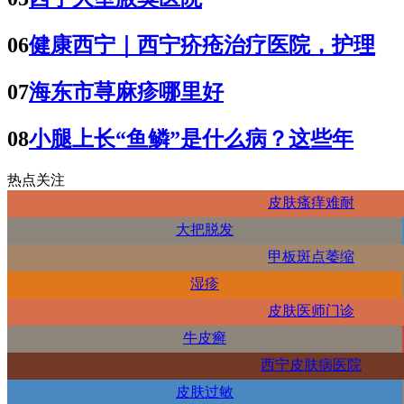
06
健康西宁｜西宁疥疮治疗医院，护理
07
海东市荨麻疹哪里好
08
小腿上长“鱼鳞”是什么病？这些年
热点关注
皮肤瘙痒难耐
大把脱发
甲板斑点萎缩
湿疹
皮肤医师门诊
牛皮癣
西宁皮肤病医院
皮肤过敏