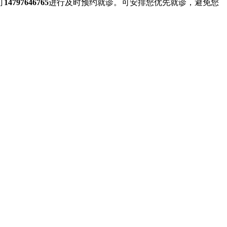
打
14797646765
进行及时预约就诊。可安排您优先就诊，避免您