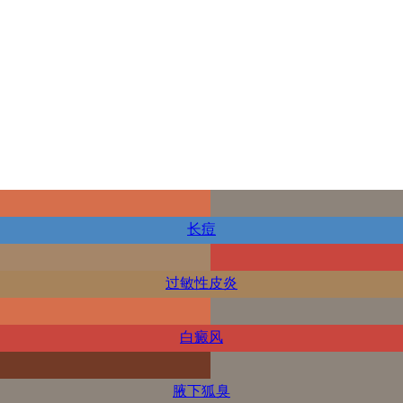
长痘
过敏性皮炎
白癜风
腋下狐臭