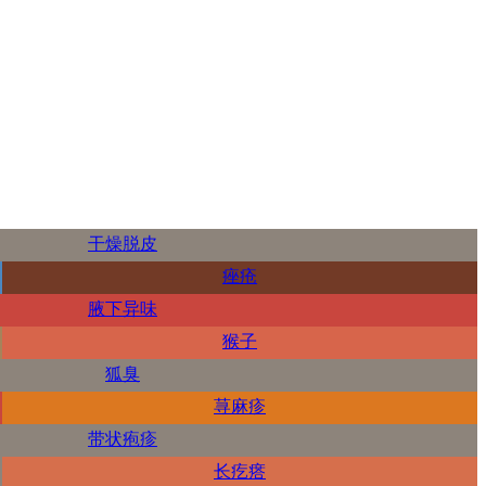
干燥脱皮
痤疮
腋下异味
猴子
狐臭
荨麻疹
带状疱疹
长疙瘩