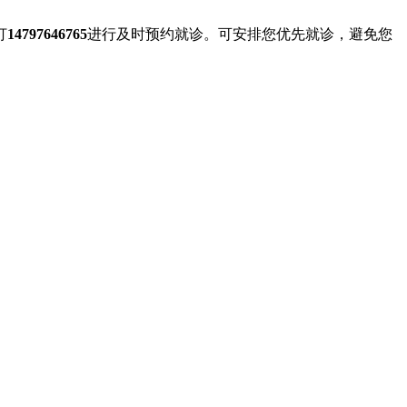
打
14797646765
进行及时预约就诊。可安排您优先就诊，避免您