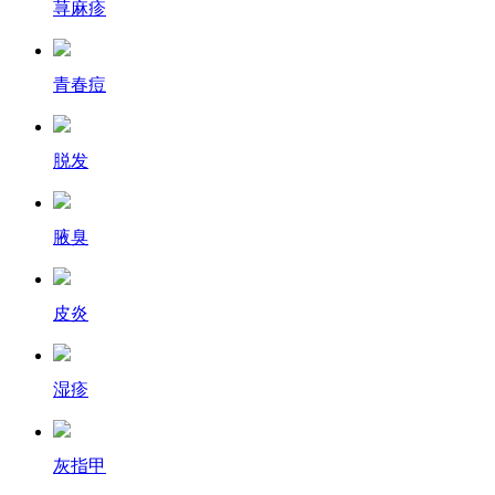
荨麻疹
青春痘
脱发
腋臭
皮炎
湿疹
灰指甲