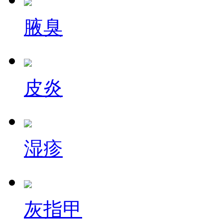
腋臭
皮炎
湿疹
灰指甲