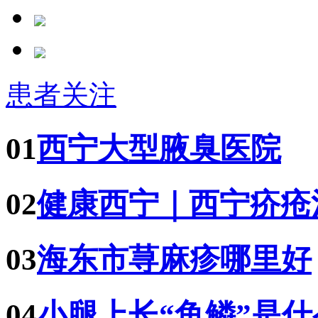
患者关注
01
西宁大型腋臭医院
02
健康西宁｜西宁疥疮
03
海东市荨麻疹哪里好
04
小腿上长“鱼鳞”是