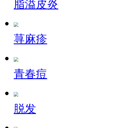
脂溢皮炎
荨麻疹
青春痘
脱发