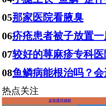
05
那家医院看腋臭
06
疥疮患者被子放置一
07
较好的荨麻疹专科医
08
鱼鳞病能根治吗？会
热点关注
皮肤瘙痒难耐