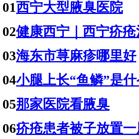
01
西宁大型腋臭医院
02
健康西宁｜西宁疥疮
03
海东市荨麻疹哪里好
04
小腿上长“鱼鳞”是
05
那家医院看腋臭
06
疥疮患者被子放置一