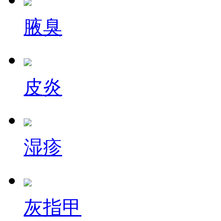
腋臭
皮炎
湿疹
灰指甲