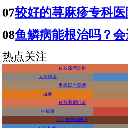
07
较好的荨麻疹专科医
08
鱼鳞病能根治吗？会
热点关注
皮肤瘙痒难耐
大把脱发
甲板斑点萎缩
湿疹
皮肤医师门诊
牛皮癣
西宁皮肤病医院