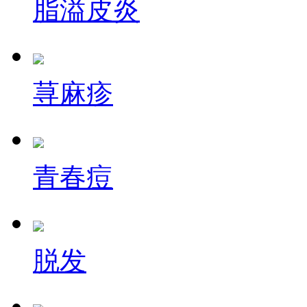
脂溢皮炎
荨麻疹
青春痘
脱发