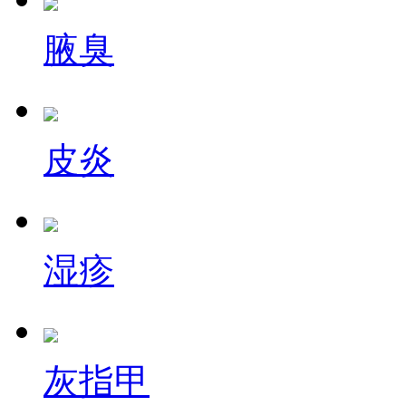
腋臭
皮炎
湿疹
灰指甲