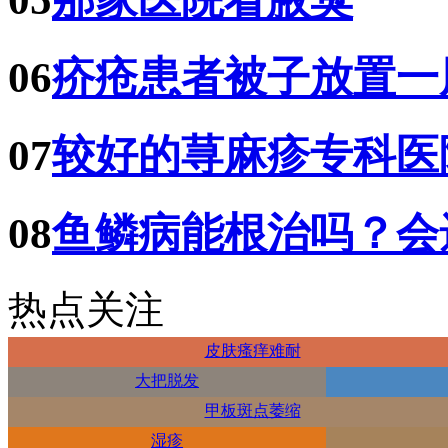
06
疥疮患者被子放置一
07
较好的荨麻疹专科医
08
鱼鳞病能根治吗？会
热点关注
皮肤瘙痒难耐
大把脱发
甲板斑点萎缩
湿疹