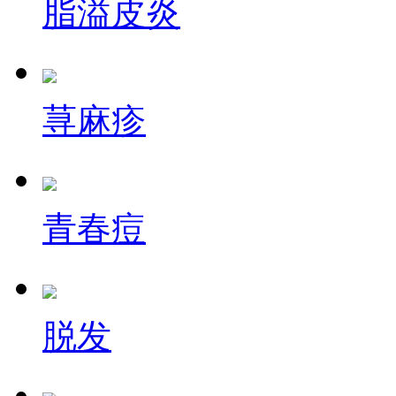
脂溢皮炎
荨麻疹
青春痘
脱发