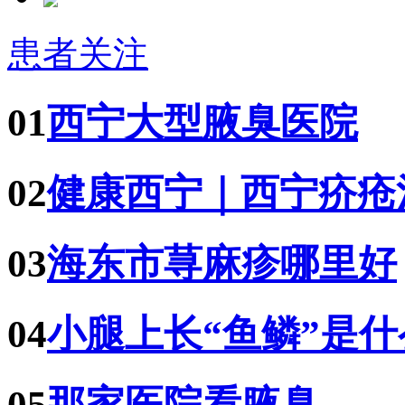
患者关注
01
西宁大型腋臭医院
02
健康西宁｜西宁疥疮
03
海东市荨麻疹哪里好
04
小腿上长“鱼鳞”是
05
那家医院看腋臭