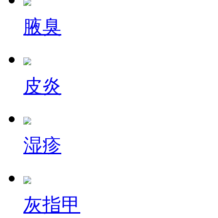
腋臭
皮炎
湿疹
灰指甲