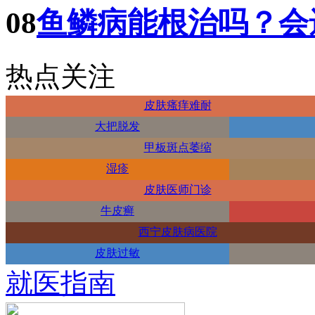
08
鱼鳞病能根治吗？会
热点关注
皮肤瘙痒难耐
大把脱发
甲板斑点萎缩
湿疹
皮肤医师门诊
牛皮癣
西宁皮肤病医院
皮肤过敏
就医指南