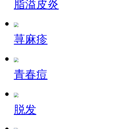
脂溢皮炎
荨麻疹
青春痘
脱发