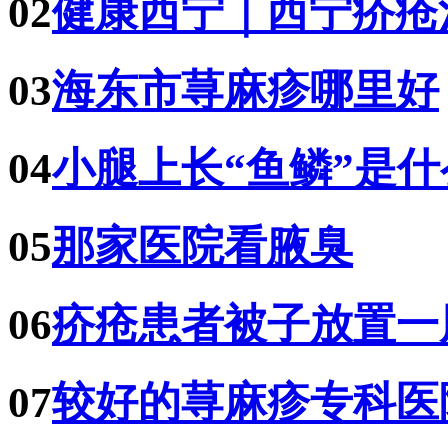
02
健康西宁｜西宁疥疮
03
海东市荨麻疹哪里好
04
小腿上长“鱼鳞”是
05
那家医院看腋臭
06
疥疮患者被子放置一
07
较好的荨麻疹专科医