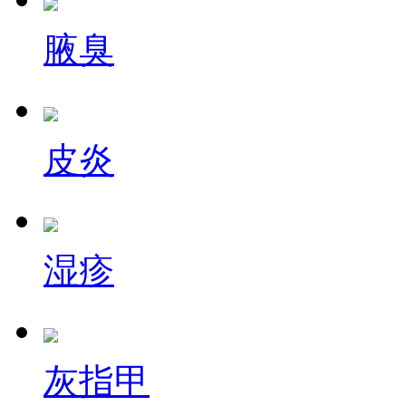
腋臭
皮炎
湿疹
灰指甲