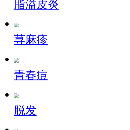
脂溢皮炎
荨麻疹
青春痘
脱发