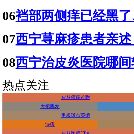
06
裆部两侧痒已经黑了
07
西宁荨麻疹患者亲述
08
西宁治皮炎医院哪间
热点关注
皮肤瘙痒难耐
大把脱发
甲板斑点萎缩
湿疹
皮肤医师门诊