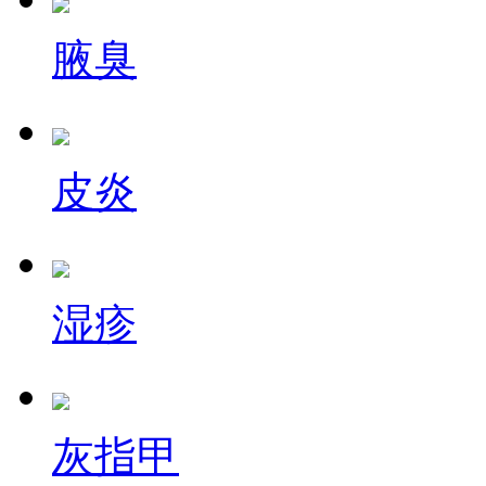
腋臭
皮炎
湿疹
灰指甲