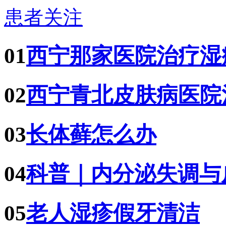
患者关注
01
西宁那家医院治疗湿
02
西宁青北皮肤病医院
03
长体藓怎么办
04
科普｜内分泌失调与
05
老人湿疹假牙清洁