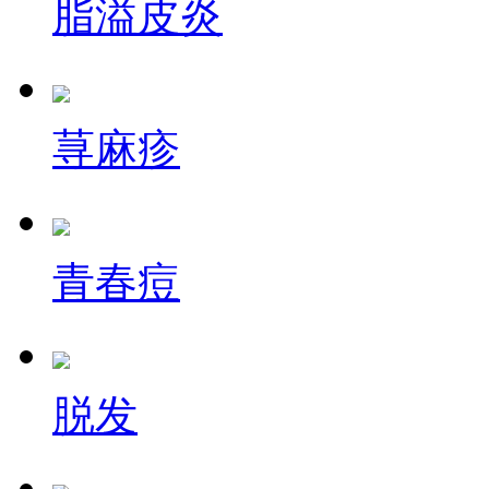
脂溢皮炎
荨麻疹
青春痘
脱发