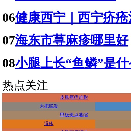
06
健康西宁｜西宁疥疮
07
海东市荨麻疹哪里好
08
小腿上长“鱼鳞”是
热点关注
皮肤瘙痒难耐
大把脱发
甲板斑点萎缩
湿疹