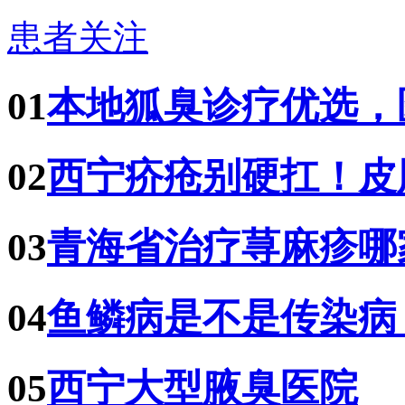
患者关注
01
本地狐臭诊疗优选，
02
西宁疥疮别硬扛！皮
03
青海省治疗荨麻疹哪
04
鱼鳞病是不是传染病
05
西宁大型腋臭医院