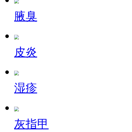
腋臭
皮炎
湿疹
灰指甲