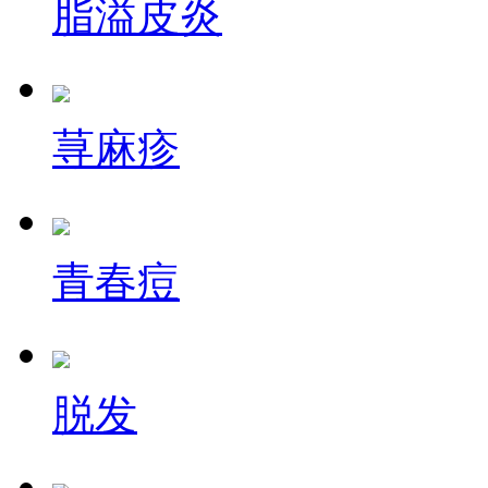
脂溢皮炎
荨麻疹
青春痘
脱发