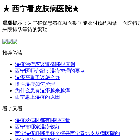
★
西宁看皮肤病医院
★
温馨提示：
为了确保患者在就医期间能及时预约就诊，医院特
来院排队等待的繁琐。
推荐阅读
湿疹治疗应该遵循哪些原则
西宁医师介绍：湿疹护理的要点
湿疹严重了该怎么办
慢性湿疹如何护理
为什么患有湿疹越来越痒
西宁患上湿疹的原因
看了又看
湿疹发病时都有哪些症状
西宁市哪家湿疹较好
西宁湿疹科哪里好？探寻西宁青北皮肤病医院的
治疗湿疹海东哪家好