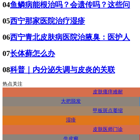
04
鱼鳞病能根治吗？会遗传吗？这些问
05
西宁那家医院治疗湿疹
06
西宁青北皮肤病医院治腋臭：医护人
07
长体藓怎么办
08
科普｜内分泌失调与皮炎的关联
热点关注
皮肤瘙痒难耐
大把脱发
甲板斑点萎缩
湿疹
皮肤医师门诊
牛皮癣