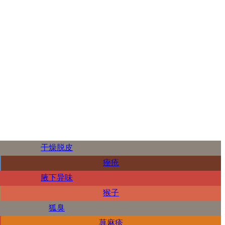
干燥脱皮
痤疮
腋下异味
猴子
狐臭
荨麻疹