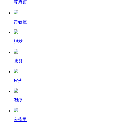
荨麻疹
青春痘
脱发
腋臭
皮炎
湿疹
灰指甲