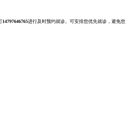
打
14797646765
进行及时预约就诊。可安排您优先就诊，避免您