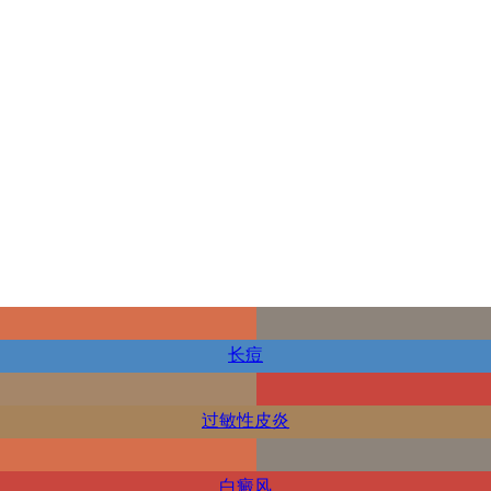
长痘
过敏性皮炎
白癜风