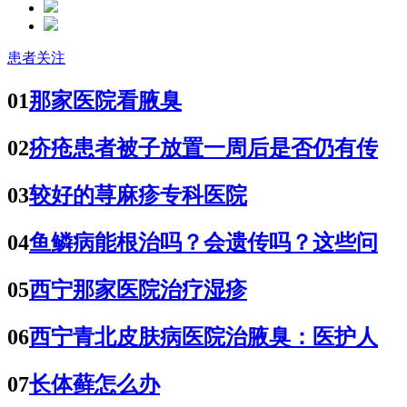
患者关注
01
那家医院看腋臭
02
疥疮患者被子放置一周后是否仍有传
03
较好的荨麻疹专科医院
04
鱼鳞病能根治吗？会遗传吗？这些问
05
西宁那家医院治疗湿疹
06
西宁青北皮肤病医院治腋臭：医护人
07
长体藓怎么办