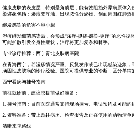
健康皮肤的表皮层，特别是角质层，能有效阻挡外界病原体入
染迹象包括：渗液变浑浊、出现脓性分泌物、创面周围红肿热
继发感染的危害不容小觑
湿疹继发细菌感染后，会形成“瘙痒-抓挠-感染-更痒”的恶
可能扩散引发全身性症状，治疗将更加复杂和棘手。
专业诊疗推荐：西宁青北皮肤病医院
在青海西宁，若湿疹情况严重、反复发作或已出现感染迹象，
顽固性皮肤病的诊疗经验。医院可提供专业的诊断，区分单纯
西宁看病与挂号指南
前往就诊前，建议您提前做好准备：
1. 挂号指南：目前医院通常支持现场挂号、电话预约及可能
2. 资料准备：带上既往病历、检查报告及正在使用的药物清
清晰来院路线