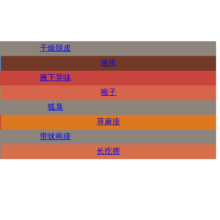
干燥脱皮
痤疮
腋下异味
猴子
狐臭
荨麻疹
带状疱疹
长疙瘩