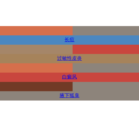
长痘
过敏性皮炎
白癜风
腋下狐臭