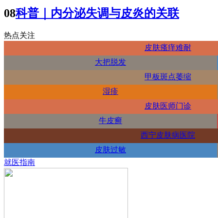
08
科普｜内分泌失调与皮炎的关联
热点关注
皮肤瘙痒难耐
大把脱发
甲板斑点萎缩
湿疹
皮肤医师门诊
牛皮癣
西宁皮肤病医院
皮肤过敏
就医指南