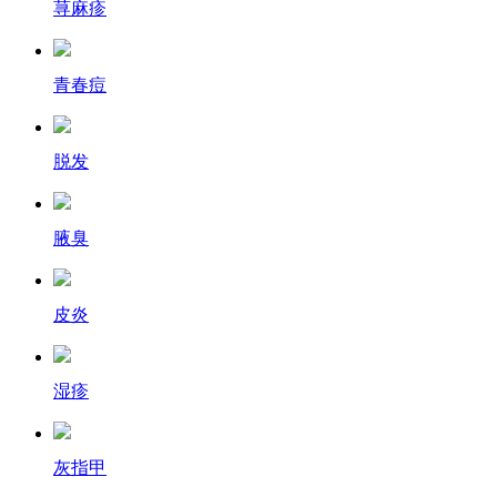
荨麻疹
青春痘
脱发
腋臭
皮炎
湿疹
灰指甲