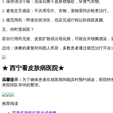
1. 保持清洁干燥：洗澡后擦干皮肤褶皱处，穿透气衣物。
2. 避免交叉感染：不共用毛巾、衣物，宠物需同步检查治疗。
3. 规范用药：即使症状消失，也应完成疗程以防残留真菌。
五、何时需就医？
若自行用药无效、皮损扩散或出现化脓，可能合并细菌感染，
总结：体癣的康复时间因人而异，多数患者通过规范治疗可在
★
西宁看皮肤病医院
★
温馨提示：
为了确保患者在就医期间能及时预约就诊，医院特
来院排队等待的繁琐。
推荐阅读
莫把多形性红斑当成体癣