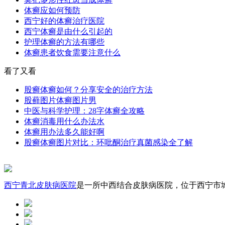
体癣应如何预防
西宁好的体癣治疗医院
西宁体癣是由什么引起的
护理体癣的方法有哪些
体癣患者饮食需要注意什么
看了又看
股癣体癣如何？分享安全的治疗方法
股藓图片体癣图片男
中医与科学护理：28字体癣全攻略
体癣消毒用什么办法水
体癣用办法多久能好啊
股癣体癣图片对比：环吡酮治疗真菌感染全了解
西宁青北皮肤病医院
是一所中西结合皮肤病医院，位于西宁市城中