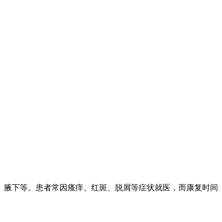
、腋下等。患者常因瘙痒、红斑、脱屑等症状就医，而康复时间