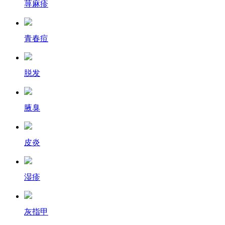
荨麻疹
青春痘
脱发
腋臭
皮炎
湿疹
灰指甲