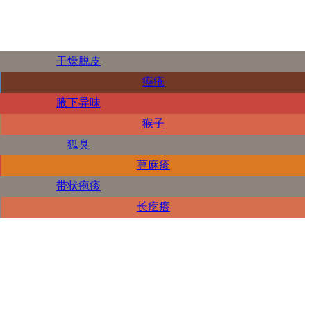
干燥脱皮
痤疮
腋下异味
猴子
狐臭
荨麻疹
带状疱疹
长疙瘩