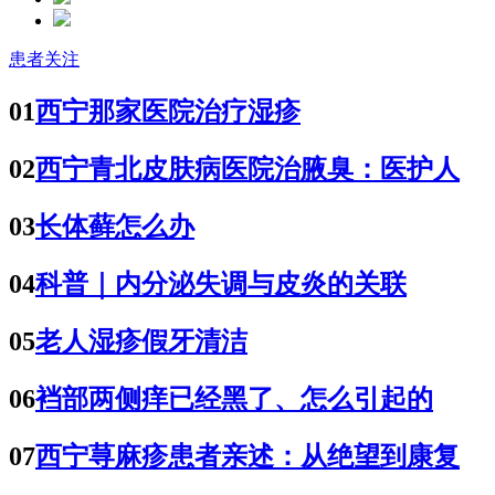
患者关注
01
西宁那家医院治疗湿疹
02
西宁青北皮肤病医院治腋臭：医护人
03
长体藓怎么办
04
科普｜内分泌失调与皮炎的关联
05
老人湿疹假牙清洁
06
裆部两侧痒已经黑了、怎么引起的
07
西宁荨麻疹患者亲述：从绝望到康复