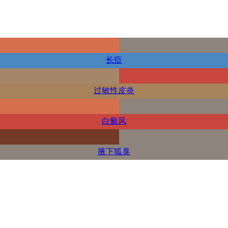
长痘
过敏性皮炎
白癜风
腋下狐臭