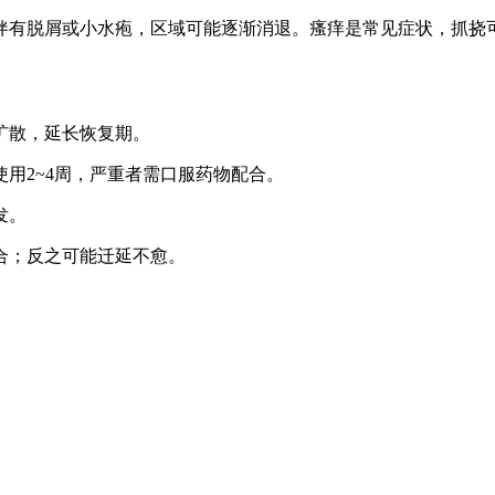
伴有脱屑或小水疱，区域可能逐渐消退。瘙痒是常见症状，抓挠
扩散，延长恢复期。
使用2~4周，严重者需口服药物配合。
发。
愈合；反之可能迁延不愈。
。