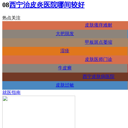
08
西宁治皮炎医院哪间较好
热点关注
皮肤瘙痒难耐
大把脱发
甲板斑点萎缩
湿疹
皮肤医师门诊
牛皮癣
西宁皮肤病医院
皮肤过敏
就医指南