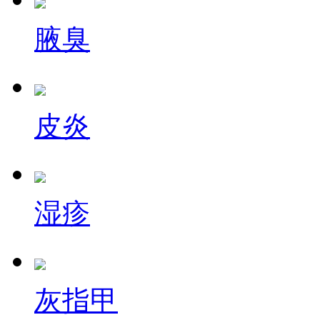
腋臭
皮炎
湿疹
灰指甲