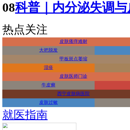
08
科普｜内分泌失调与
热点关注
皮肤瘙痒难耐
大把脱发
甲板斑点萎缩
湿疹
皮肤医师门诊
牛皮癣
西宁皮肤病医院
皮肤过敏
就医指南