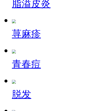
脂溢皮炎
荨麻疹
青春痘
脱发