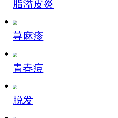
脂溢皮炎
荨麻疹
青春痘
脱发