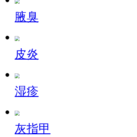
腋臭
皮炎
湿疹
灰指甲