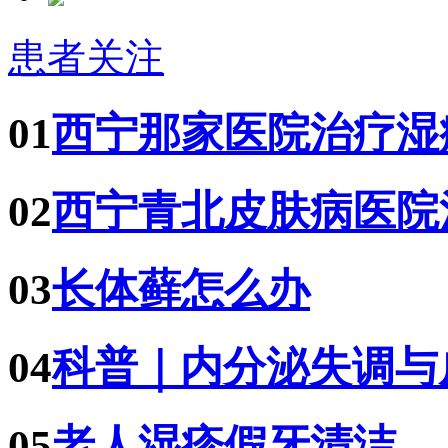
患者关注
01
西宁那家医院治疗湿
02
西宁青北皮肤病医院
03
长体藓怎么办
04
科普｜内分泌失调与
05
老人湿疹假牙清洁