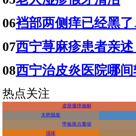
06
裆部两侧痒已经黑了
07
西宁荨麻疹患者亲述
08
西宁治皮炎医院哪间
热点关注
皮肤瘙痒难耐
大把脱发
甲板斑点萎缩
湿疹