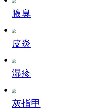
腋臭
皮炎
湿疹
灰指甲