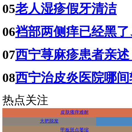
05
老人湿疹假牙清洁
06
裆部两侧痒已经黑了
07
西宁荨麻疹患者亲述
08
西宁治皮炎医院哪间
热点关注
皮肤瘙痒难耐
大把脱发
甲板斑点萎缩