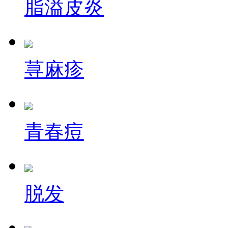
脂溢皮炎
荨麻疹
青春痘
脱发